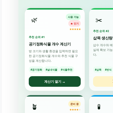
🌿
✂️
사용 가능
🔥 인기
★
★
★
★
★
추천 순위 #2
추천 순위 #1
삽목 생산량
공기정화식물 개수 계산기
삽수 개수와 
실제 확보 가능
방 크기와 생활 환경을 입력하면 필요
다.
한 공기정화식물 개수와 추천 식물 구
성을 계산합니다.
#공기정화
#실내식물
#식물추천
#삽목
#번식
계산기 열기 →
🪴
🧪
준비 중
★
★
★
★
★