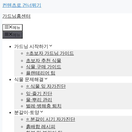
컨텐츠로 건너뛰기
가드닝홈센터
메뉴
메뉴
가드닝 시작하기
⭐초보자 가드닝 가이드
초보자 추천 식물
식물 구매 가이드
플랜테리어 팁
식물 문제해결
⭐ 식물 잎 자가진단
잎·줄기 진단
물·뿌리 관리
벌레·병해충 퇴치
분갈이·토양
⭐ 분갈이 시기 자가진단
흙배합 레시피