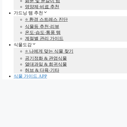
화분 및 분갈이 팁
영양제·비료 추천
가드닝 템 추천
⭐ 환경 스트레스 진단
식물등 추천·리뷰
온도·습도·통풍 템
계절별 관리 가이드
식물도감
⭐ 나에게 맞는 식물 찾기
공기정화 & 관엽식물
열대과일 & 희귀식물
허브 & 다육·기타
식물 가이드 APP