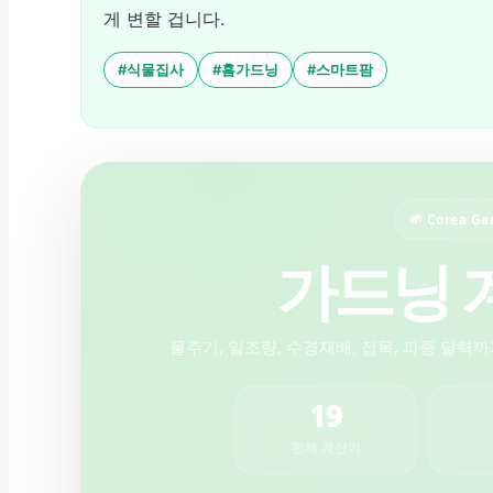
게 변할 겁니다.
#식물집사
#홈가드닝
#스마트팜
🌱 Corea Ga
가드닝 
물주기, 일조량, 수경재배, 접목, 파종 달력
19
전체 계산기