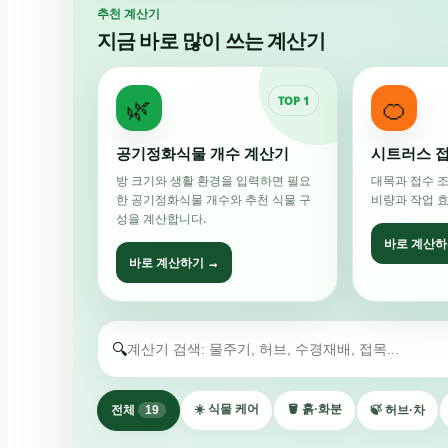
추천 계산기
지금 바로 많이 쓰는 계산기
🌿
🍊
TOP 1
공기정화식물 개수 계산기
시트러스 접
방 크기와 생활 환경을 입력하면 필요
대목과 접수 
한 공기정화식물 개수와 추천 식물 구
비량과 작업 
성을 계산합니다.
바로 계산하
바로 계산하기 →
🔍
☀️ 식물 케어
🪣 흙·화분
전체
19
🍃 허브·차