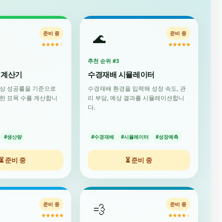
🌊
준비 중
준비 중
★
★
★
★
★
★
★
★
★
★
추천 순위 #3
 계산기
수경재배 시뮬레이터
예상 성공률을 기준으로
수경재배 환경을 입력해 성장 속도, 관
한 묘목 수를 계산합니
리 부담, 예상 결과를 시뮬레이션합니
다.
#생산량
#수경재배
#시뮬레이터
#성장예측
⏳ 준비 중
⏳ 준비 중
💨
준비 중
준비 중
★
★
★
★
★
★
★
★
★
★