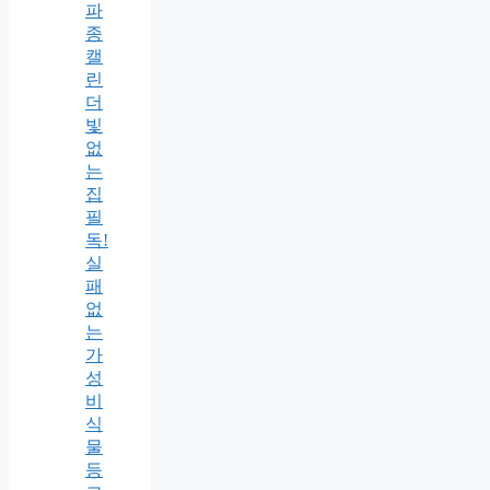
파
종
캘
린
더
빛
없
는
집
필
독!
실
패
없
는
가
성
비
식
물
등