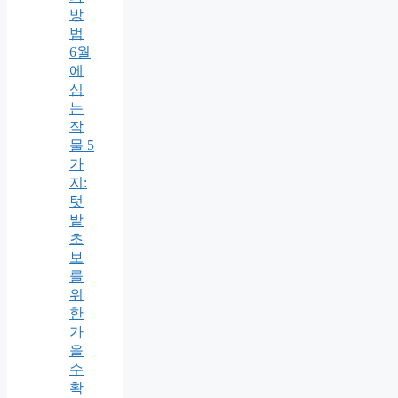
방
법
6월
에
심
는
작
물 5
가
지:
텃
밭
초
보
를
위
한
가
을
수
확