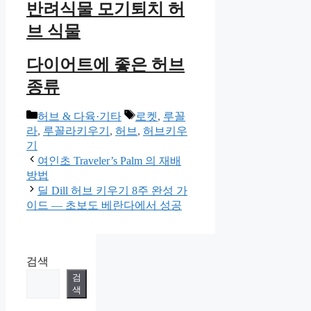
반려식물 모기퇴치 허
브 식물
다이어트에 좋은 허브
종류
카
태
허브 & 다육·기타
로켓
,
루꼴
테
그
라
,
루꼴라키우기
,
허브
,
허브키우
고
기
리
여인초 Traveler’s Palm 의 재배
방법
딜 Dill 허브 키우기 8주 완성 가
이드 — 초보도 베란다에서 성공
검색
검
색