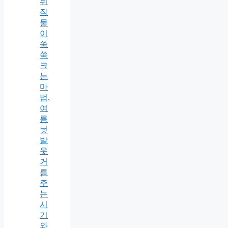
뒤
작
물
이
쑥
쑥
크
는
마
법,
여
름
텃
밭
웃
거
름
주
는
시
기
와