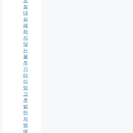
도
절
대
실
패
하
지
않
는
물
주
기
타
이
밍
고
추
밭
탄
저
병
예