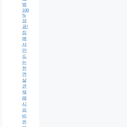
방
100
%
성
공!
집
에
서
만
드
는
천
연
살
균
제
레
시
피
비
온