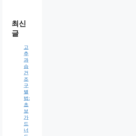
최신
글
고
추
과
습
건
조
구
별
법:
초
보
가
드
너