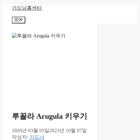
컨
가드닝홈센터
텐
메
츠
뉴
로
건
너
뛰
기
루꼴라 Arugula 키우기
2026년 03월 05일
2023년 10월 07일
작성자:
가드너