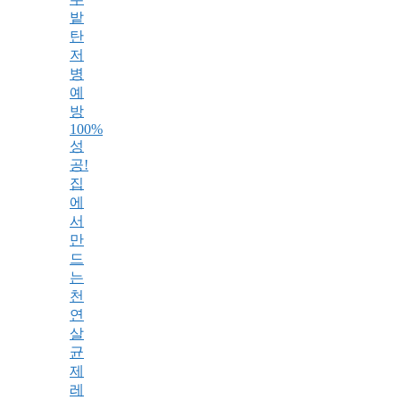
밭
탄
저
병
예
방
100%
성
공!
집
에
서
만
드
는
천
연
살
균
제
레