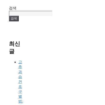
검색
검색
최신
글
고
추
과
습
건
조
구
별
법: