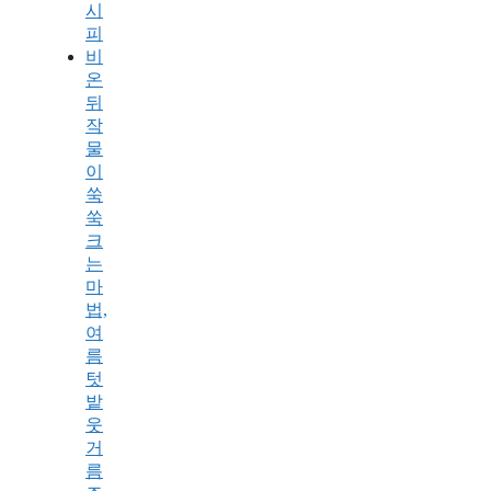
시
피
비
온
뒤
작
물
이
쑥
쑥
크
는
마
법,
여
름
텃
밭
웃
거
름