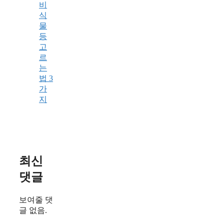
비
식
물
등
고
르
는
법 3
가
지
최신
댓글
보여줄 댓
글 없음.