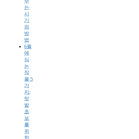
주
는
시
기
와
방
법
6월
에
심
는
작
물 5
가
지:
텃
밭
초
보
를
위
한