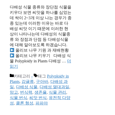
다배성 식물 종류와 장단점 식물을
키우다 보면 씨앗을 하나를 심었는
데 싹이 2~3개 이상 나는 경우가 종
종 있는데 이러한 이유는 바로 다
배성 씨앗 이기 때문에 이러한 현
상이 나타나는데 다배성의 식물종
류 와 장점과 단점 등 다배성식물
에 대해 알아보도록 하겠습니다.
올리브 나무 기원 과 재배현황
올리브 나무 키우기 다배성 식
물 Polyploidy in Plants 다배성 …
더
읽기
카테고리
-
태그
Polyploidy in
Plants
,
감귤류
,
구아바
,
다배성 과
일
,
다배성 식물
,
다배성 열대과일
,
망고
,
번식력
,
생존율
,
식물 관리
,
식물 번식
,
씨앗 번식
,
유전적 다양
성
,
클론 형성
,
파파야