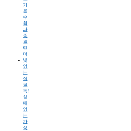
가
을
수
확
파
종
캘
린
더
빛
없
는
집
필
독!
실
패
없
는
가
성