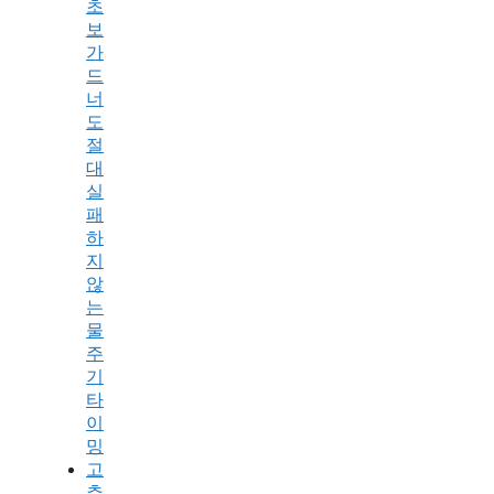
초
보
가
드
너
도
절
대
실
패
하
지
않
는
물
주
기
타
이
밍
고
추