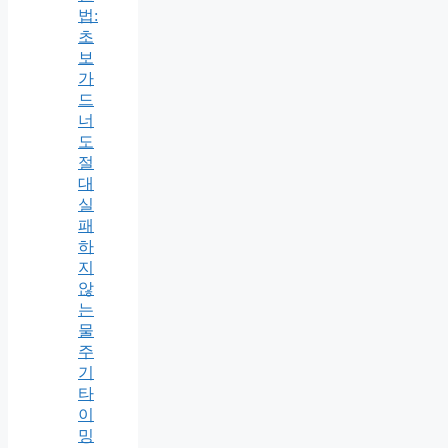
법:
초
보
가
드
너
도
절
대
실
패
하
지
않
는
물
주
기
타
이
밍