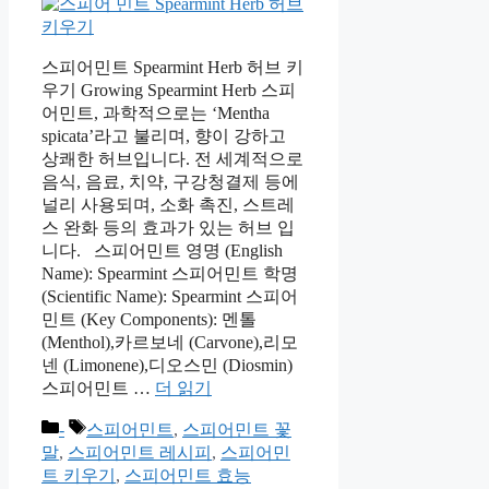
스피어민트 Spearmint Herb 허브 키
우기 Growing Spearmint Herb 스피
어민트, 과학적으로는 ‘Mentha
spicata’라고 불리며, 향이 강하고
상쾌한 허브입니다. 전 세계적으로
음식, 음료, 치약, 구강청결제 등에
널리 사용되며, 소화 촉진, 스트레
스 완화 등의 효과가 있는 허브 입
니다. 스피어민트 영명 (English
Name): Spearmint 스피어민트 학명
(Scientific Name): Spearmint 스피어
민트 (Key Components): 멘톨
(Menthol),카르보네 (Carvone),리모
넨 (Limonene),디오스민 (Diosmin)
스피어민트 …
더 읽기
카
태
-
스피어민트
,
스피어민트 꽃
테
그
말
,
스피어민트 레시피
,
스피어민
고
트 키우기
,
스피어민트 효능