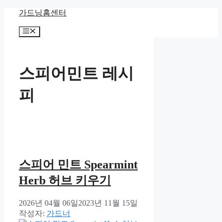
컨
가드닝홈센터
텐
메
츠
뉴
로
건
너
스피어민트 레시
뛰
기
피
스피어 민트 Spearmint
Herb 허브 키우기
2026년 04월 06일
2023년 11월 15일
작성자:
가드너