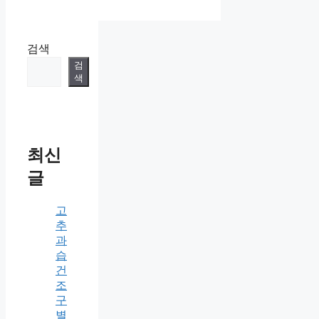
리
검색
검
색
최신
글
고
추
과
습
건
조
구
별