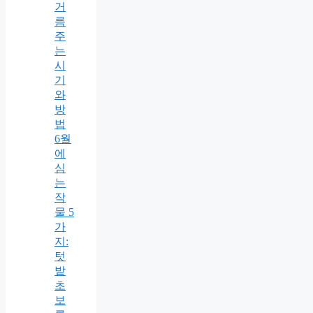
거
름
주
는
시
기
와
방
법
6월
에
심
는
작
물 5
가
지:
텃
밭
초
보