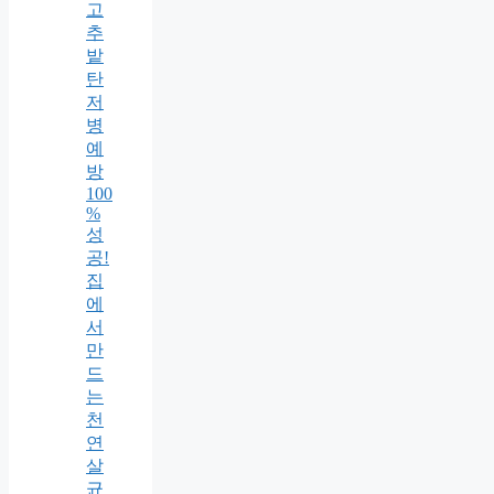
고
추
밭
탄
저
병
예
방
100
%
성
공!
집
에
서
만
드
는
천
연
살
균