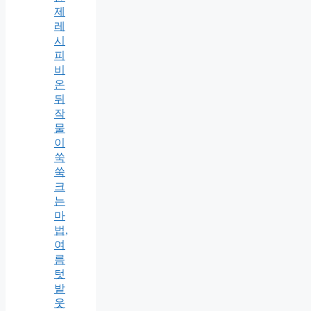
제
레
시
피
비
온
뒤
작
물
이
쑥
쑥
크
는
마
법,
여
름
텃
밭
웃