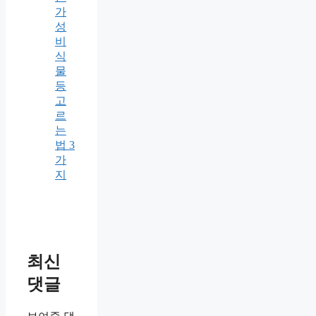
가
성
비
식
물
등
고
르
는
법 3
가
지
최신
댓글