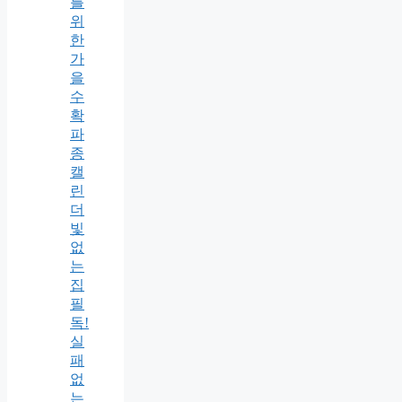
를
위
한
가
을
수
확
파
종
캘
린
더
빛
없
는
집
필
독!
실
패
없
는