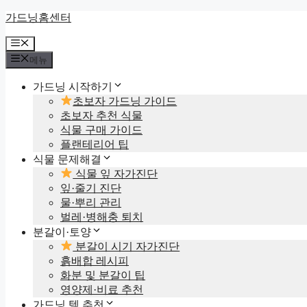
컨
가드닝홈센터
텐
메
츠
뉴
로
메뉴
건
가드닝 시작하기
너
초보자 가드닝 가이드
뛰
초보자 추천 식물
기
식물 구매 가이드
플랜테리어 팁
식물 문제해결
식물 잎 자가진단
잎·줄기 진단
물·뿌리 관리
벌레·병해충 퇴치
분갈이·토양
분갈이 시기 자가진단
흙배합 레시피
화분 및 분갈이 팁
영양제·비료 추천
가드닝 템 추천