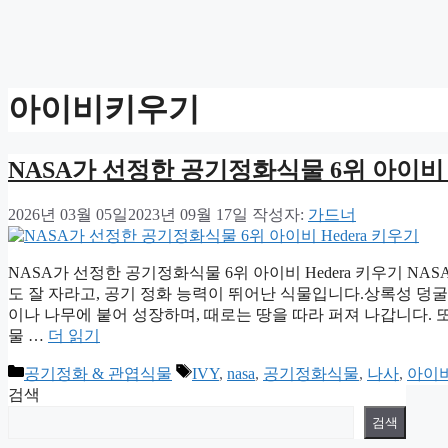
아이비키우기
NASA가 선정한 공기정화식물 6위 아이비 H
2026년 03월 05일
2023년 09월 17일
작성자:
가드너
NASA가 선정한 공기정화식물 6위 아이비 Hedera 키우기 NA
도 잘 자라고, 공기 정화 능력이 뛰어난 식물입니다.상록성 덩굴
이나 나무에 붙어 성장하며, 때로는 땅을 따라 퍼져 나갑니다. 
물 …
더 읽기
카
태
공기정화 & 관엽식물
IVY
,
nasa
,
공기정화식물
,
나사
,
아이
테
그
검색
고
검색
리