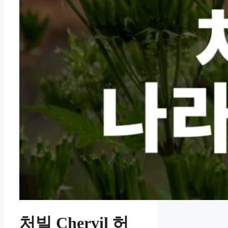
처빌 Chervil 허