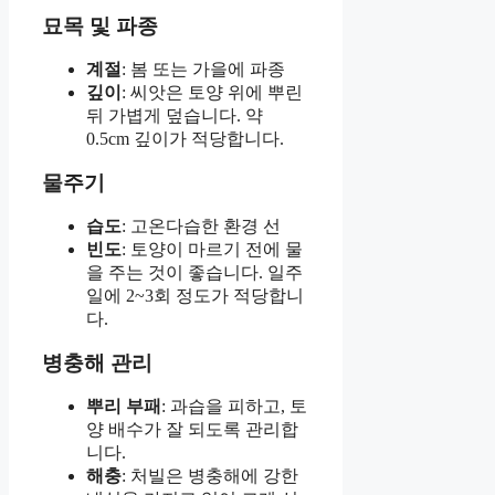
묘목 및 파종
계절
: 봄 또는 가을에 파종
깊이
: 씨앗은 토양 위에 뿌린
뒤 가볍게 덮습니다. 약
0.5cm 깊이가 적당합니다.
물주기
습도
: 고온다습한 환경 선
빈도
: 토양이 마르기 전에 물
을 주는 것이 좋습니다. 일주
일에 2~3회 정도가 적당합니
다.
병충해 관리
뿌리 부패
: 과습을 피하고, 토
양 배수가 잘 되도록 관리합
니다.
해충
: 처빌은 병충해에 강한