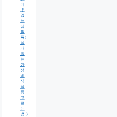
더
빛
없
는
집
필
독!
실
패
없
는
가
성
비
식
물
등
고
르
는
법 3