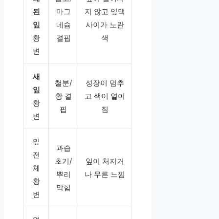
된
마그
지 않고 잎맥
잎
네슘
사이가 노란
황
결핍
색
변
새
철분/
성장이 멈추
잎
황 결
고 색이 옅어
황
핍
짐
변
잎
과습
전
초기/
잎이 처지거
체
뿌리
나 무른 느낌
황
막힘
변