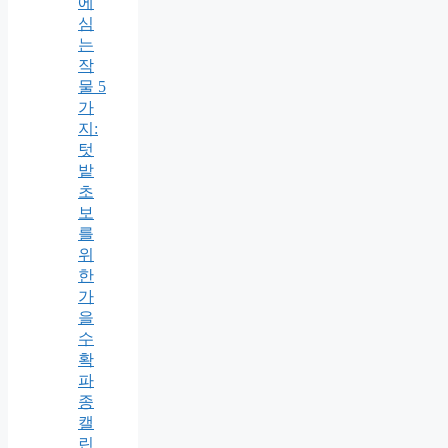
에
심
는
작
물 5
가
지:
텃
밭
초
보
를
위
한
가
을
수
확
파
종
캘
린