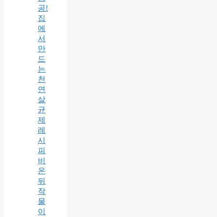
공!
집
에
서
만
드
는
천
연
살
균
제
레
시
피
비
온
뒤
작
물
이