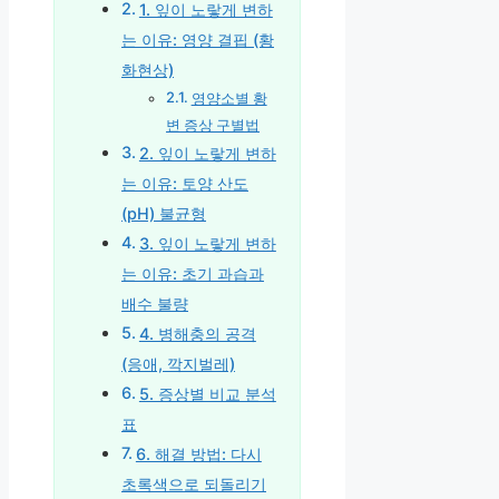
1. 잎이 노랗게 변하
는 이유: 영양 결핍 (황
화현상)
영양소별 황
변 증상 구별법
2. 잎이 노랗게 변하
는 이유: 토양 산도
(pH) 불균형
3. 잎이 노랗게 변하
는 이유: 초기 과습과
배수 불량
4. 병해충의 공격
(응애, 깍지벌레)
5. 증상별 비교 분석
표
6. 해결 방법: 다시
초록색으로 되돌리기