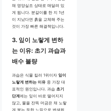
채 영양실조 상태로 매달려 있
게 됩니다. 분갈이를 한 지 1년
이 지났다면 흙을 교체해 주는
것이 가장 빠른 해결책입니다.
3. 잎이 노랗게 변하
는 이유: 초기 과습과
배수 불량
과습은 식물 킬러 1위이자
잎이
노랗게 변하는 이유
중 가장 대
표적인 원인입니다. 과습
초기
단계
에는 잎이 바로 떨어지지
않고, 물을 잔뜩 머금은 채 노랗
게 붓는 듯한 느낌으로 변색됩