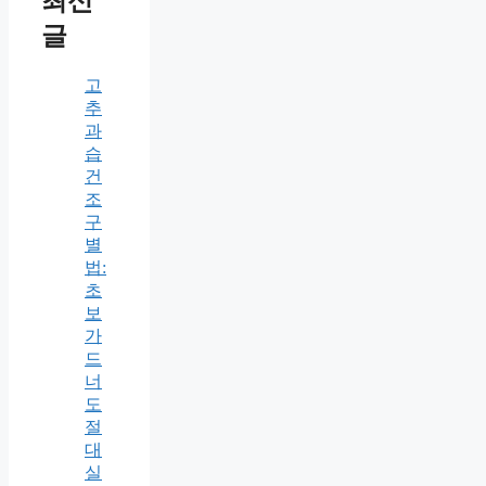
최신
글
고
추
과
습
건
조
구
별
법:
초
보
가
드
너
도
절
대
실