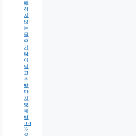
패
하
지
않
는
물
주
기
타
이
밍
고
추
밭
탄
저
병
예
방
100
%
성