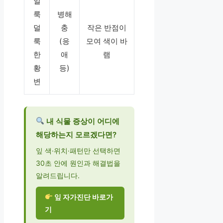
얼
룩
병해
덜
충
작은 반점이
룩
(응
모여 색이 바
한
애
램
황
등)
변
내 식물 증상이 어디에
해당하는지 모르겠다면?
잎 색·위치·패턴만 선택하면
30초 안에 원인과 해결법을
알려드립니다.
잎 자가진단 바로가
기