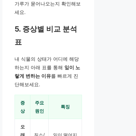
가루가 묻어나오는지 확인해보
세요.
5. 증상별 비교 분석
표
내 식물의 상태가 어디에 해당
하는지 아래 표를 통해
잎이 노
랗게 변하는 이유
를 빠르게 진
단해보세요.
증
주요
특징
상
원인
오
래
질소/
잎이 떨어지