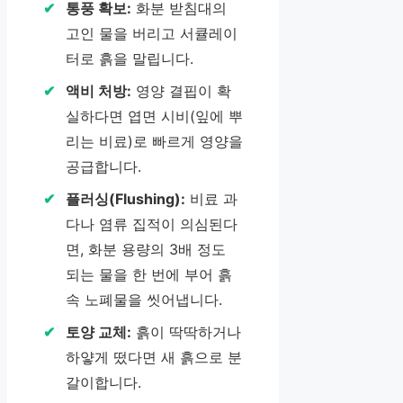
통풍 확보:
화분 받침대의
고인 물을 버리고 서큘레이
터로 흙을 말립니다.
액비 처방:
영양 결핍이 확
실하다면 엽면 시비(잎에 뿌
리는 비료)로 빠르게 영양을
공급합니다.
플러싱(Flushing):
비료 과
다나 염류 집적이 의심된다
면, 화분 용량의 3배 정도
되는 물을 한 번에 부어 흙
속 노폐물을 씻어냅니다.
토양 교체:
흙이 딱딱하거나
하얗게 떴다면 새 흙으로 분
갈이합니다.