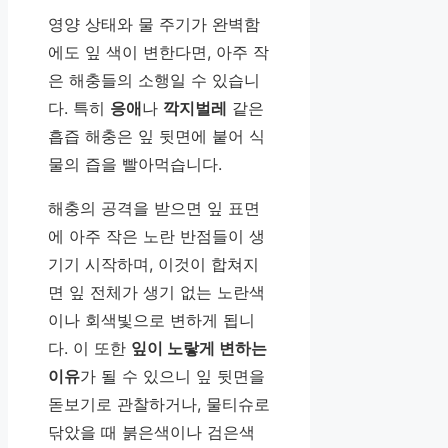
영양 상태와 물 주기가 완벽함
에도 잎 색이 변한다면, 아주 작
은 해충들의 소행일 수 있습니
다. 특히
응애
나
깍지벌레
같은
흡즙 해충은 잎 뒷면에 붙어 식
물의 즙을 빨아먹습니다.
해충의 공격을 받으면 잎 표면
에 아주 작은 노란 반점들이 생
기기 시작하며, 이것이 합쳐지
면 잎 전체가 생기 없는 노란색
이나 회색빛으로 변하게 됩니
다. 이 또한
잎이 노랗게 변하는
이유
가 될 수 있으니 잎 뒷면을
돋보기로 관찰하거나, 물티슈로
닦았을 때 붉은색이나 검은색