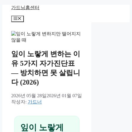
컨
가드닝홈센터
텐
메
츠
뉴
로
건
너
뛰
기
잎이 노랗게 변하는 이
유 5가지 자가진단표
— 방치하면 못 살립니
다 (2026)
2026년 05월 28일
2026년 01월 07일
작성자:
가드너
잎이 노랗게