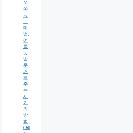
쑥
쑥
크
는
마
법,
여
름
텃
밭
웃
거
름
주
는
시
기
와
방
법
6월