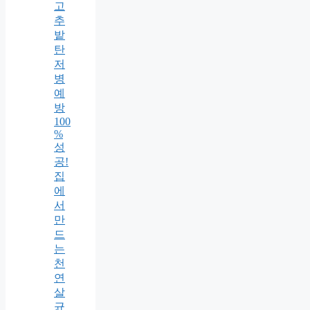
고
추
밭
탄
저
병
예
방
100
%
성
공!
집
에
서
만
드
는
천
연
살
균