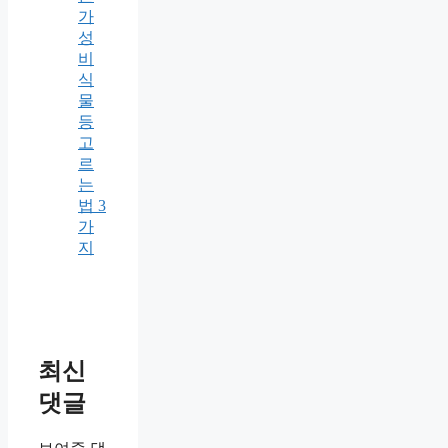
가
성
비
식
물
등
고
르
는
법 3
가
지
최신
댓글