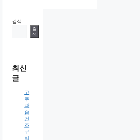
리
검색
검
색
최신
글
고
추
과
습
건
조
구
별