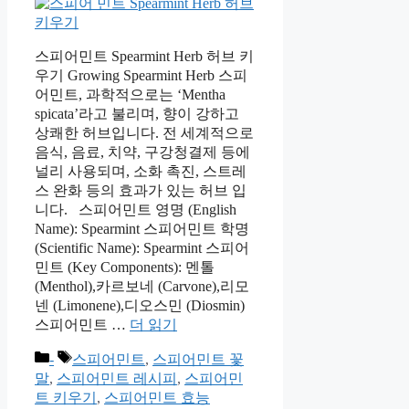
스피어민트 Spearmint Herb 허브 키
우기 Growing Spearmint Herb 스피
어민트, 과학적으로는 ‘Mentha
spicata’라고 불리며, 향이 강하고
상쾌한 허브입니다. 전 세계적으로
음식, 음료, 치약, 구강청결제 등에
널리 사용되며, 소화 촉진, 스트레
스 완화 등의 효과가 있는 허브 입
니다. 스피어민트 영명 (English
Name): Spearmint 스피어민트 학명
(Scientific Name): Spearmint 스피어
민트 (Key Components): 멘톨
(Menthol),카르보네 (Carvone),리모
넨 (Limonene),디오스민 (Diosmin)
스피어민트 …
더 읽기
카
태
-
스피어민트
,
스피어민트 꽃
테
그
말
,
스피어민트 레시피
,
스피어민
고
트 키우기
,
스피어민트 효능