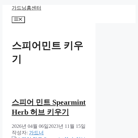
컨
가드닝홈센터
텐
메
츠
뉴
로
건
너
스피어민트 키우
뛰
기
기
스피어 민트 Spearmint
Herb 허브 키우기
2026년 04월 06일
2023년 11월 15일
작성자:
가드너