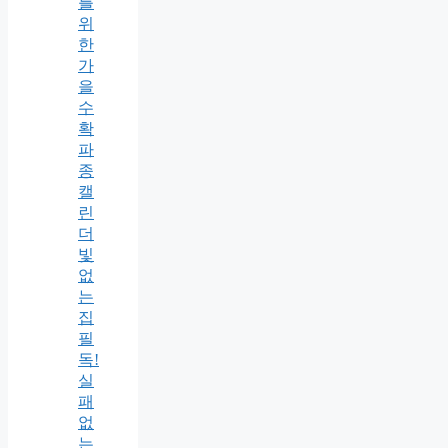
를
위
한
가
을
수
확
파
종
캘
린
더
빛
없
는
집
필
독!
실
패
없
는