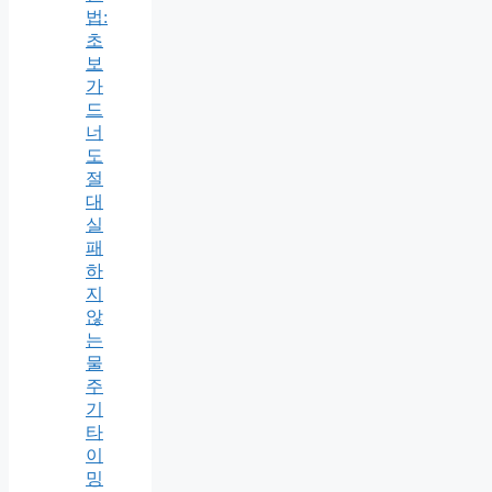
법:
초
보
가
드
너
도
절
대
실
패
하
지
않
는
물
주
기
타
이
밍