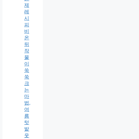
제
레
시
피
비
온
뒤
작
물
이
쑥
쑥
크
는
마
법,
여
름
텃
밭
웃