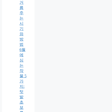
거
름
주
는
시
기
와
방
법
6월
에
심
는
작
물 5
가
지:
텃
밭
초
보