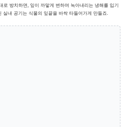
대로 방치하면, 잎이 까맣게 변하며 녹아내리는 냉해를 입기
 실내 공기는 식물의 잎끝을 바싹 타들어가게 만들죠.