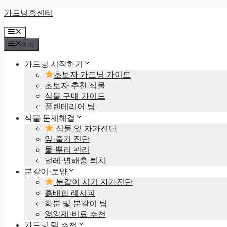
컨
가드닝홈센터
텐
메
츠
뉴
로
메뉴
건
가드닝 시작하기
너
초보자 가드닝 가이드
뛰
초보자 추천 식물
기
식물 구매 가이드
플랜테리어 팁
식물 문제해결
식물 잎 자가진단
잎·줄기 진단
물·뿌리 관리
벌레·병해충 퇴치
분갈이·토양
분갈이 시기 자가진단
흙배합 레시피
화분 및 분갈이 팁
영양제·비료 추천
가드닝 템 추천