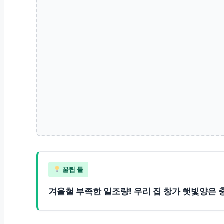
꿀팁 툴
겨울철 부족한 일조량! 우리 집 창가 햇빛양은 