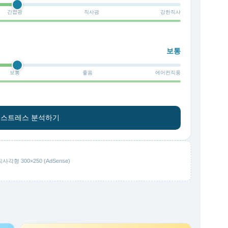
간접광
직사광
강한직사
보통
보통
좋음
에어컨직풍
경 스트레스 분석하기
각형 300×250 (AdSense)