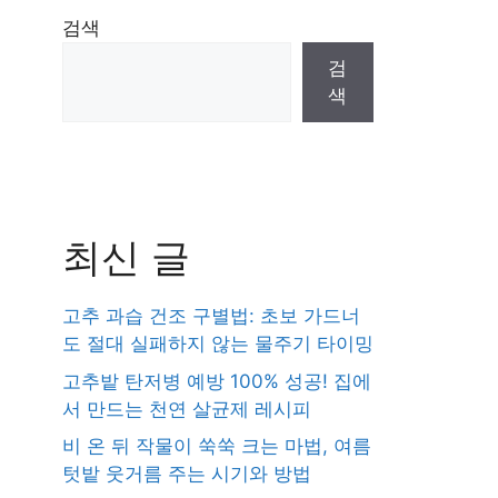
검색
검
색
최신 글
고추 과습 건조 구별법: 초보 가드너
도 절대 실패하지 않는 물주기 타이밍
고추밭 탄저병 예방 100% 성공! 집에
서 만드는 천연 살균제 레시피
비 온 뒤 작물이 쑥쑥 크는 마법, 여름
텃밭 웃거름 주는 시기와 방법