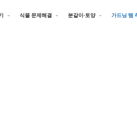
기
식물 문제해결
분갈이·토양
가드닝 템 