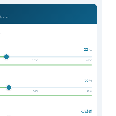
드립니다
요
22
°C
25°C
40°C
50
%
60%
90%
간접광