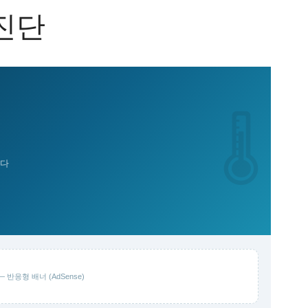
진단
🌡️
니다
 반응형 배너 (AdSense)