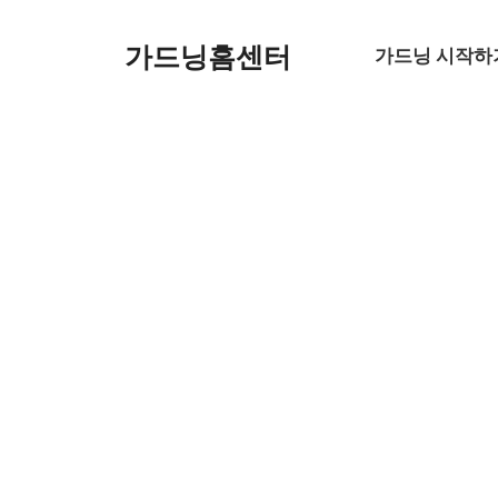
컨
텐
가드닝홈센터
가드닝 시작하
츠
로
건
너
뛰
기